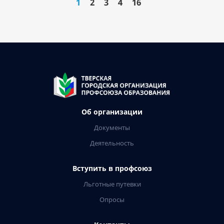
1
2
3
4
16
Об организации
Документы
Деятельность
Вступить в профсоюз
Льготные путевки
Опросы